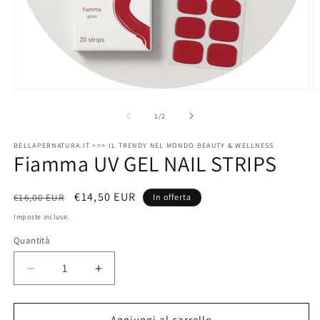
Apri
A
contenuti
c
multimediali
m
su
1
/
2
1
2
in
in
BELLAPERNATURA.IT >>> IL TRENDY NEL MONDO BEAUTY & WELLNESS
finestra
fi
Fiamma UV GEL NAIL STRIPS
modale
m
Prezzo
Prezzo
€14,50 EUR
€16,00 EUR
In offerta
di
scontato
Imposte incluse.
listino
Quantità
Quantità
Diminuisci
Aumenta
quantità
quantità
per
per
Fiamma
Fiamma
Aggiungi al carrello